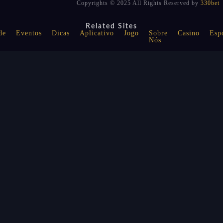
Copyrights © 2025 All Rights Reserved by
330bet
Related Sites
de
Eventos
Dicas
Aplicativo
Jogo
Sobre
Casino
Esp
Nós