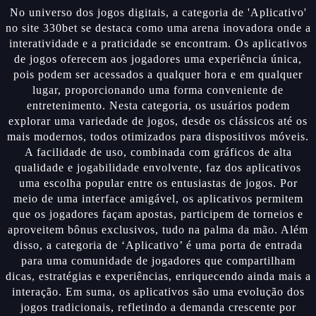
No universo dos jogos digitais, a categoria de 'Aplicativo'
no site 330bet se destaca como uma arena inovadora onde a
interatividade e a praticidade se encontram. Os aplicativos
de jogos oferecem aos jogadores uma experiência única,
pois podem ser acessados a qualquer hora e em qualquer
lugar, proporcionando uma forma conveniente de
entretenimento. Nesta categoria, os usuários podem
explorar uma variedade de jogos, desde os clássicos até os
mais modernos, todos otimizados para dispositivos móveis.
A facilidade de uso, combinada com gráficos de alta
qualidade e jogabilidade envolvente, faz dos aplicativos
uma escolha popular entre os entusiastas de jogos. Por
meio de uma interface amigável, os aplicativos permitem
que os jogadores façam apostas, participem de torneios e
aproveitem bônus exclusivos, tudo na palma da mão. Além
disso, a categoria de ‘Aplicativo’ é uma porta de entrada
para uma comunidade de jogadores que compartilham
dicas, estratégias e experiências, enriquecendo ainda mais a
interação. Em suma, os aplicativos são uma evolução dos
jogos tradicionais, refletindo a demanda crescente por